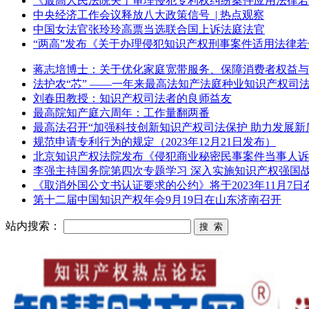
《最高人民法院关于审理侵犯专利权纠纷案件应用法律若
中央经济工作会议释放八大政策信号 ​ | 热点观察
中国女法官张玲玲高票当选联合国上诉法庭法官
“两高”发布《关于办理侵犯知识产权刑事案件适用法律
蒋志培博士：关于优化家庭宽带服务、保障消费者权益与
法护农“芯” ——一年来最高法知产法庭种业知识产权司
刘春田教授：知识产权司法者的良师益友
最高院知产庭六周年：工作量翻两番
最高法召开“加强科技创新知识产权司法保护 助力发展新
规范申请专利行为的规定（2023年12月21日发布）
北京知识产权法院发布《侵犯商业秘密民事案件当事人诉
李强主持国务院第四次专题学习 深入实施知识产权强国
《取消外国公文书认证要求的公约》将于2023年11月7
第十二届中国知识产权年会9月19日在山东济南召开
站内搜索：