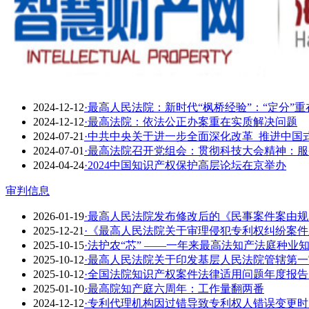
2024-12-12
·最高人民法院：新时代“枫桥经验”：“定分”重
2024-12-12
·最高法院：依法公正办案重在实质解决问题
2024-07-21
·中共中央关于进一步全面深化改革 推进中国
2024-07-01
·最高法院召开党组会：贯彻科技大会精神：服
2024-04-24
·2024中国知识产权保护高层论坛在京举办
审判信息
2026-01-19
·最高人民法院发布修改后的《民事案件案由规
2025-12-21
·《最高人民法院关于审理侵犯专利权纠纷案
2025-10-15
·法护农“芯” ——一年来最高法知产法庭种业
2025-10-12
·​最高人民法院关于印发基层人民法院管辖第
2025-10-12
·全国法院知识产权案件法律适用问题年度报告（
2025-01-10
·最高院知产庭六周年：工作量翻两番
2024-12-12
·专利代理机构因过错导致专利权人错误变更