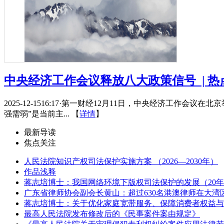
1
2
3
4
5
6
中央经济工作会议释放八大政策信号 ​ | 
2025-12-1516:17·第一财经12月11日，中央经济
强需弱”是当前主... 【
详情
】
最新导读
焦点关注
人民法院知识产权司法保护实施方案 （2026—2030年）
作品浅释
蒋志培博士：我国网络环境下版权司法保护的发展（20年前：
广东省律师协会副会长黄山：超过630名港澳律师在大湾
蒋志培博士：关于优化家庭宽带服务、保障消费者权益与
最高人民法院发布修改后的《民事案件案由规定》