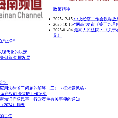
政策精神
2025-12-15
·中央经济工作会议释放八大
2025-10-15
·“两高”发布《关于办
2025-01-04
·最高人民法院：《关于
见》
在“止争”
式现代化的决定
务创新 促推发展
定》
件应用法律若干问题的解释（三）（征求意见稿）
知识产权司法保护工作纪实
一审知识产权民事、行政案件有关事项的通知
2024）摘要
时的责任