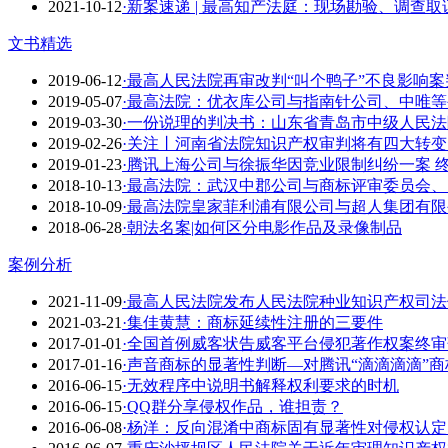
2021-10-12
·新案速递 | 最高知产法庭：现场勘验、调查
文书精选
2019-06-12
·最高人民法院再审改判“叫个鸭子”不良影响
2019-05-07
·最高法院：优衣库公司与指南针公司、中唯
2019-03-30
·一份说理的判决书：山东省青岛市中级人民法院（20
2019-02-26
·关注丨河南省法院知识产权审判将有四大转变
2019-01-23
·腾讯上海公司与徐振华因竞业限制纠纷一案 终审判
2018-10-13
·最高法院：武汉中郡公司与商标评审委员会
2018-10-09
·最高法院皇家菲利浦有限公司与超人集团有
2018-06-28
·朝法名案|如何区分电影作品及录像制品
案例分析
2021-11-09
·最高人民法院发布人民法院种业知识产权司
2021-03-21
·集佳黄慧：商标延续性注册的三要件
2017-01-01
·全国首例威客状告威客平台侵犯著作权案终
2017-01-16
·声音商标的显著性判断—对腾讯“滴滴滴滴”
2016-06-15
·无效程序中说明书解释权利要求的时机
2016-06-15
·QQ群分享侵权作品，谁担责？
2016-06-08
·杨洋：反向混淆中商标固有显著性对侵权认