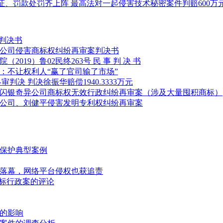
取证、罚款处罚齐上阵 最高法对一起侵害技术秘密案件判赔600万
案判决书
等公司侵害商标权纠纷再审案判决书
19）鲁02民终263号 民 事 判 决 书
：不让权利人“赢了官司输了市场”
决 判决徐振华赔偿1940.3333万元
、闪银奇异公司商标权无效行政纠纷再审案（涉及大量囤积商标）
限公司、刘健平侵害发明专利权纠纷再审案
法保护典型案例
审落幕，网络平台侵权也获追责
商标行政案的评论
定的影响