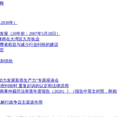
释
2030年）
（20年前：2007年5月28日）
澳律师在大湾区九市执业
消费者权益与减少行业纠纷的建议
官
规则供给
 助力发展新质生产力”专题座谈会
秘密纠纷时 重复起诉的认定和法律适用
商事仲裁司法审查年度报告（2020）》（报告中英文对照，附
化解行政争议主渠道作用