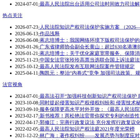
2024-07-01
·最高人民法院出台适用公司法时间效力司法解
热点关注
2026-07-23
·人民法院知识产权司法保护实施方案 （2026—
2026-06-13
·作品浅释
2026-06-08
·蒋志培博士：我国网络环境下版权司法保护的发展
2026-01-26
·广东省律师协会副会长黄山：超过630名港
2026-01-21
·蒋志培博士：关于优化家庭宽带服务、保障
2025-11-23
·中国女法官张玲玲高票当选联合国上诉法庭法
2025-10-12
·​最高人民法院发布互联网法院案件管辖规定
2025-04-11
·​陶凯元：整治“内卷式”竞争 加强司法政策、
法官视角
2024-07-01
·最高法召开“加强科技创新知识产权司法保护
2023-10-08
·同时提起侵害知识产权侵权纠纷和 侵害技术
2023-09-10
·服务保障更高水平对外开放：《最高人民法院
2023-02-17
·​新书推荐！芮松艳法官带你探究专利的创造性
2022-04-17
·郭修江：完善行政复议法 充分发挥行政复议
2022-02-05
·最高人民法院知识产权法庭2021年度光荣榜
2021-12-22
·林广海：著作权纠纷——发展态势与制度应对