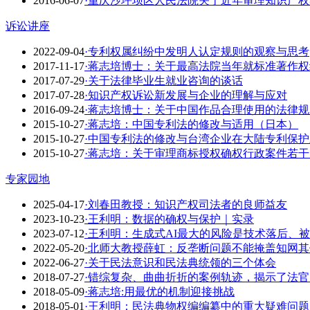
2016-06-07
·重庆沙坪坝区人民法院关于近年审理知识产
诉讼讲座
2022-09-04
·专利权属纠纷中发明人认定规则的观察与思考
2017-11-17
·蒋志培博士：关于最高法院当年就标准著作
2017-07-29
·关于法律毕业生就业咨询的谈话
2017-07-28
·知识产权诉讼新发展与企业的理解与应对
2016-09-24
·蒋志培博士：关于中国作品合理使用的法律
2015-10-27
·蒋志培：中国专利法的修改与适用（日本）
2015-10-27
·中国专利法的修改与台湾企业在大陆专利保护
2015-10-27
·蒋志培：关于审理商标授权确权行政案件若
专家园地
2025-04-17
·刘春田教授：知识产权司法者的良师益友
2023-10-23
·​王利明：数据的确权与保护｜实录
2023-07-12
·王利明：生成式AI最大的风险是技术落后、被
2022-05-20
·北师大教授薛虹：反垄断问题不能掩盖知网
2022-06-27
·关于民法意识和民法典统领的三个体会
2018-07-27
·错综复杂、曲曲折折的案例轨迹，揭示了法
2018-05-09
·蒋志培:用最优的机制迎接挑战
2018-05-01
·王利明：民法典物权编编纂中的重大疑难问题