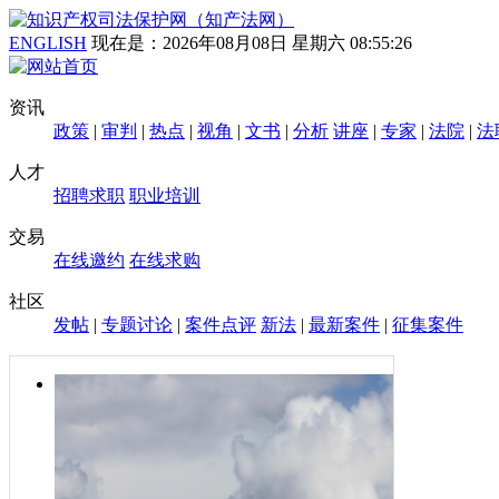
ENGLISH
现在是：
2026年08月08日 星期六 08:55:26
资讯
政策
|
审判
|
热点
|
视角
|
文书
|
分析
讲座
|
专家
|
法院
|
法
人才
招聘求职
职业培训
交易
在线邀约
在线求购
社区
发帖
|
专题讨论
|
案件点评
新法
|
最新案件
|
征集案件