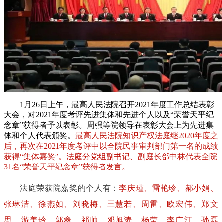
1月26日上午，最高人民法院召开2021年度工作总结表彰
大会，对2021年度考评先进集体和先进个人以及“荣誉天平纪
念章”获得者予以表彰。周强等院领导在表彰大会上为先进集
体和个人代表颁奖。
最高人民法院知识产权法庭继2020年度之
后，再次在2021年度考评中以全院民事审判部门第一名的成绩
获得“集体嘉奖”。法庭分党组副书记、副庭长郃中林代表全院
31名“荣誉天平纪念章”获得者发言。
法庭荣获院嘉奖的个人有：
李庆瑾、雷艳珍、郝小娟、
张琳洁、徐燕如、刘晓梅、王慧若、周雷、欧宏伟、郑文
思、游美玲、郭鑫、祁帅、邓旭涛、杨莹、李广江、孙磊