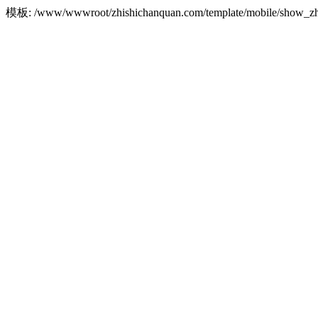
模板: /www/wwwroot/zhishichanquan.com/template/mobile/show