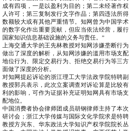
成有四项，一是以盈利为目的；第二未经著作权
人许可；第三复制发行文字作品；第四违法所得
数额较大或有其他严重情节。知网曾为中国学术
的数字化作出重要贡献，但应当依法经营，履行
国家知识信息基础设施的义务与责任。”
上海交通大学的王先林教授
对知网涉嫌垄断行为
做出了深度的解析，从知网涉嫌的滥用市场支配
地位行为、限定交易行为、拒绝交易行为等三方
面做了深度的分析。
对知网提起诉讼的浙江理工大学法政学院特聘副
教授郭兵
表示，此次立案调查对诉讼算是比较有
利的影响，可作为证据补充证明知网具有市场支
配地位。
中国消费者协会律师团成员胡钢律师
主持了本次
研讨会；浙江大学传媒与国际文化学院求是特聘
教授方兴东、华东政法大学知识产权学院院长丛