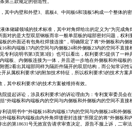
二条第三款规定的创造性。
，其中内壁和外壁3、底板4、中间板6和顶板5构成一个整体的密
性液体储罐领域的技术标准，其中对角焊给出的定义为“为完成角
所面对的是大型双层钢板而非一般单层板的端部密封问题，权利要
板的外面还有包角柱焊接连接”，明确限定了将“外侧板和内侧板
16和内端板17内的空间与内侧板24和外侧板23内的空间不直接
见专利说明书第3页第3段）也可以看出，权利要求5提供了一种
、内端板、内侧板连接为一体，并且进一步地在外侧板和外端板
及附图2看出其端部同样为隔距件隔开的双层结构，而公知常识性
有公开从属权利要求5的附加技术特征，所以权利要求5的技术方
效，其中权利要求5的技术方案被维持有效。
法院提起诉讼，涉及权利要求5的诉讼理由为：专利复审委员会在
括“外端板和内端板内的空间与内侧板和外侧板内的空间不直接
说明书中“外端板16和内端板17内的空间与内侧板24和外侧
与外端板和内端板由内外角焊缝密封连接”所限定的将“外侧板和内
出的第18631号无效宣告请求审查决定。原告不服上诉，二审