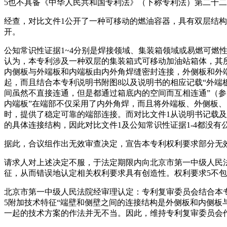
5也不具备《中华人民共和国专利法》（下称专利法）第二十
经查，对比文件1公开了一种可移动的燃油容器，具有双层结构
开。
公知常识性证据1~4分别是焊接领域、集装箱领域或易燃可燃
认为，本专利涉及一种双层的集装箱式可移动加油站箱体，其
内侧板与外端板和内端板由内外角焊缝密封连接，外侧板和外端
起，而且结合本专利说明书附图8以及说明书的相应记载“外端板
间虽然不直接连通，但是都通过箱底内的空间而互相连通”（参
内端板”在端部不仅采用了内外角焊，而且将外端板、外侧板
时，提供了稳定可靠的端部连接。而对比文件1从说明书记载
的具体连接结构，因此对比文件1及公知常识性证据1-4都没
据此，合议组作出无效审查决定，宣告本专利权利要求部分无
请求人对上述决定不服，于法定期限内向北京市第一中级人民
征，从而错误地认定相关权利要求具有创造性。权利要求5不包
北京市第一中级人民法院经审理认定：专利复审委员会结合本专利
5附加技术特征“端壁和侧壁之间的连接结构是外侧板和内侧板
一起的技术方案的作法并无不当。因此，维持专利复审委员会作