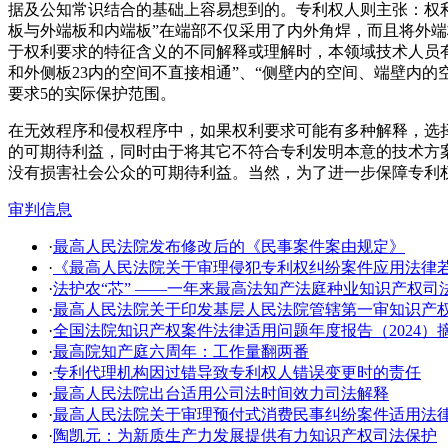
据及公知常识结合的基础上容易想到的。专利权人则主张：权
板与外端板和内端板”在端部不仅采用了内外角焊，而且将外
于权利要求的特征含义的不同解释或理解时，本领域技术人员有
和外侧板23内的空间不直接相通”、“侧壁内的空间、端壁内
要求5的实际保护范围。
在无效程序和侵权程序中，如果权利要求可能有多种解释，选
的可期待利益，同时由于将其它不符合专利发明本意的技术方
没有损害社会公众的可期待利益。当然，为了进一步保障专利
审判信息
·
最高人民法院发布修改后的《民事案件案由规定》
·
《最高人民法院关于审理侵犯专利权纠纷案件应用法律
·
法护农“芯” ——一年来最高法知产法庭种业知识产权司
·
​最高人民法院关于印发基层人民法院管辖第一审知识产
·
全国法院知识产权案件法律适用问题年度报告（2024）
·
最高院知产庭六周年：工作量翻两番
·
专利代理机构因过错导致专利权人错误变更时的责任
·
最高人民法院出台适用公司法时间效力司法解释
·
最高人民法院关于审理预付式消费民事纠纷案件适用法
·
陶凯元：为新质生产力发展提供有力知识产权司法保护