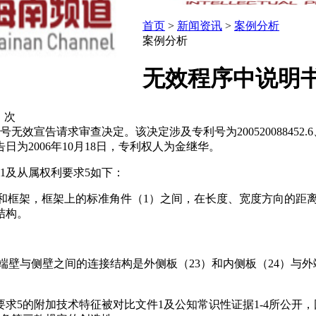
首页
>
新闻资讯
>
案例分析
案例分析
无效程序中说明
：
次
31号无效宣告请求审查决定。该决定涉及专利号为2005200884
日为2006年10月18日，专利权人为金继华。
1及从属权利要求5如下：
体和框架，框架上的标准角件（1）之间，在长度、宽度方向的距
结构。
端壁与侧壁之间的连接结构是外侧板（23）和内侧板（24）与外
求5的附加技术特征被对比文件1及公知常识性证据1-4所公开