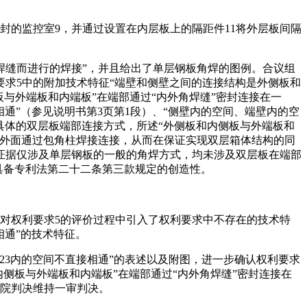
封的监控室9，并通过设置在内层板上的隔距件11将外层板间隔
焊缝而进行的焊接”，并且给出了单层钢板角焊的图例。合议组
求5中的附加技术特征“端壁和侧壁之间的连接结构是外侧板和
与外端板和内端板”在端部通过“内外角焊缝”密封连接在一
相通”（参见说明书第3页第1段）、“侧壁内的空间、端壁内的空
具体的双层板端部连接方式，所述“外侧板和内侧板与外端板和
的外面通过包角柱焊接连接，从而在保证实现双层箱体结构的同
证据仅涉及单层钢板的一般的角焊方式，均未涉及双层板在端部
案具备专利法第二十二条第三款规定的创造性。
对权利要求5的评价过程中引入了权利要求中不存在的技术特
相通”的技术特征。
板23内的空间不直接相通”的表述以及附图，进一步确认权利要求
侧板与外端板和内端板”在端部通过“内外角焊缝”密封连接在
法院判决维持一审判决。