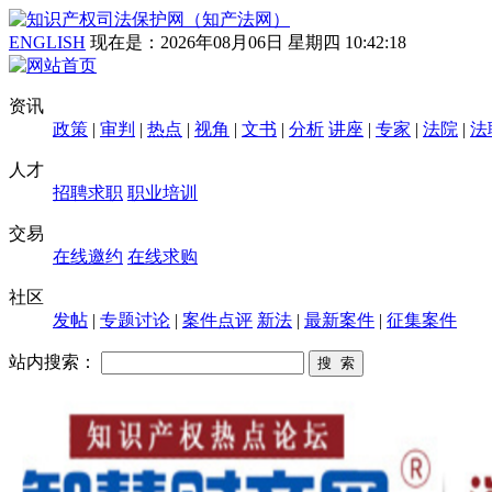
ENGLISH
现在是：
2026年08月06日 星期四 10:42:19
资讯
政策
|
审判
|
热点
|
视角
|
文书
|
分析
讲座
|
专家
|
法院
|
法
人才
招聘求职
职业培训
交易
在线邀约
在线求购
社区
发帖
|
专题讨论
|
案件点评
新法
|
最新案件
|
征集案件
站内搜索：