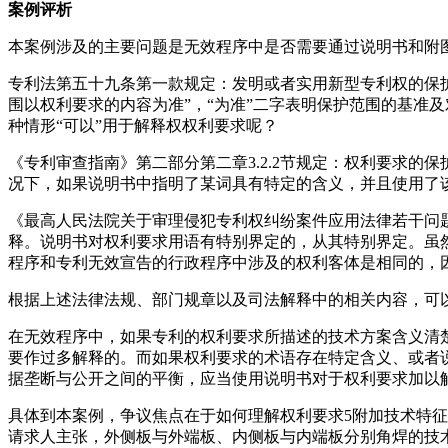
案例评析
本案例涉及的主要问题是无效程序中是否需要通过说明书和附
专利法第五十九条第一款规定：发明或者实用新型专利权的保
围以权利要求的内容为准”，“为准”二字表明保护范围的基准
种情形“可以”用于解释权权利要求呢？
《专利审查指南》第二部分第二章3.2.2节规定：权利要求
况下，如果说明书中指明了某词具有特定的含义，并且使用了
《最高人民法院关于审理侵犯专利权纠纷案件应用法律若干问
释。说明书对权利要求用语有特别界定的，从其特别界定。虽
程序和专利无效宣告的行政程序中涉及的权利客体是相同的，
根据上述法律法规、部门规章以及司法解释中的相关内容，可
在无效程序中，如果专利的权利要求所描述的技术方案含义清
要作过多解释的。而如果权利要求的术语存在特定含义、或者
据垄断与公开之间的平衡，应当使用说明书对于权利要求加以
具体到本案例，争议焦点在于如何理解权利要求5附加技术特征中
请求人主张，外侧板与外端板、内侧板与内端板分别角焊的技