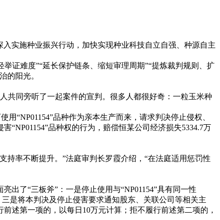
破。深入实施种业振兴行动，加快实现种业科技自立自强、种源自主
举证难度”“延长保护链条、缩短审理周期”“提炼裁判规则、扩
治的阳光。
0人共同旁听了一起案件的宣判。很多人都很好奇：一粒玉米种
“NP01154”品种作为亲本生产而来，请求判决停止侵权、
01154”品种权的行为，赔偿恒某公司经济损失5334.7万
持率不断提升。”法庭审判长罗霞介绍，“在法庭适用惩罚性
“三板斧”：一是停止使用与“NP01154”具有同一性
性；三是将本判决及停止侵害要求通知股东、关联公司等相关主
前述第一项的，以每日10万元计算；拒不履行前述第二项的，