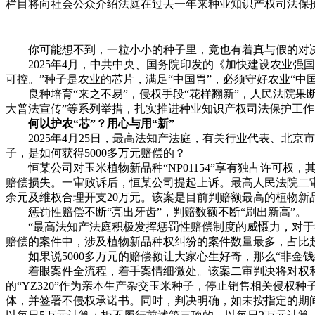
栏目将向社会公众介绍法庭在过去一年来种业知识产权司法保
你可能想不到，一粒小小的种子里，竟也有着真与假的对决
2025年4月，中共中央、国务院印发的《加快建设农业强国规
可控。”种子是农业的芯片，满足“中国胃”，必须守好农业“中国
良种培育“来之不易”，侵权手段“花样翻新”，人民法院果断
大普法宣传”等系列举措，扎实推进种业知识产权司法保护工
何以护农“芯”？用心与用“新”
2025年4月25日，最高法知产法庭，有关行业代表、北京
子，是如何获得5000多万元赔偿的？
恒某公司对玉米植物新品种“NP01154”享有独占许可权，
赔偿损失。一审败诉后，恒某公司提起上诉。最高人民法院二审判决
余元及维权合理开支20万元。该案是目前判赔额最高的植物新
惩罚性赔偿不断“亮出牙齿”，判赔数额不断“刷出新高”。
“最高法知产法庭积极发挥惩罚性赔偿制度的威慑力，对于符
赔偿的案件中，涉及植物新品种权纠纷的案件数量最多，占比
如果说5000多万元的赔偿额让大家心生好奇，那么“非金钱
着眼案件全流程，着手案情细微处。该案二审判决将对权利人的
的“YZ320”作为亲本生产杂交玉米种子，停止销售相关侵
体，并签署不侵权承诺书。同时，判决明确，如未按指定的期