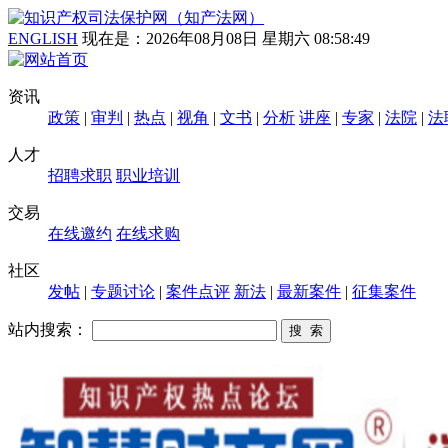
ENGLISH
现在是：
2026年08月08日 星期六 08:58:50
资讯
政策
|
审判
|
热点
|
视角
|
文书
|
分析
讲座
|
专家
|
法院
|
法
人才
招聘求职
职业培训
交易
在线邀约
在线求购
社区
发帖
|
专题讨论
|
案件点评
新法
|
最新案件
|
征集案件
站内搜索：