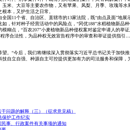
、玉米、大豆等主要农作物，又有苹果、凤梨、月季、玫瑰等水
之根本，又护生活之日常。
11个省、自治区、直辖市的13家法院，既“由点及面”地展示
如，针对种子经营活动中的风险点，“冈优188”水稻植物新品
模糊点，“百农207”小麦植物新品种侵权案对鉴定申请人的举
案聚焦程序合法性，为品种权无效宣告程序中的审查和举证提供指
。“今后，我们将继续深入贯彻落实习近平总书记关于加快推
科技自立自强、种源自主可控提供更加有力的司法服务和保障，
若干问题的解释（三）（征求意见稿）
法保护工作纪实
权民事、行政案件有关事项的通知
摘要