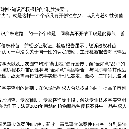
种业知识产权保护的“制胜法宝”。
“接力”。就是这样一个个或具有开创性意义、或具有总结性价值
知识产权道路上的一个个难题，同样离不开敢于破题的勇气、善
诉侵权种苗，并经公证取证。检验报告显示，被诉侵权种苗
，不认可一审法院关于同一性的认定结论，主张检验报告对照样品
天以及朋友圈中均对“黄山楂”进行宣传，而“金如意”品种的
被诉侵权种苗的性状与“金如意”高度吻合，与阿尔泰等其他品
能性，故无需再行就该事实进行司法鉴定。最终，二审判决驳回
了事实查明的周期，在保障品种权人合法权益的同时提高了审判
技术调查、专家辅助、专家咨询等手段，解决专业技术事实查明
操作下，法庭2024年审结的植物新品种侵权案件中，品种权人
一审民事实体案件887件，新收二审民事实体案件164件，分别是法