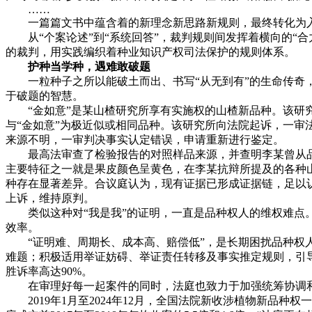
……
一篇篇文书中蕴含着的新理念新思路新规则，最终转化为入库
从“个案论述”到“系统回答”，裁判规则间发挥着横向的“合力
的裁判，用实践编织着种业知识产权司法保护的规则体系。
护种当学种，遇难敢破题
一粒种子之所以能破土而出、书写“从无到有”的生命传奇，
于破题的智慧。
“金如意”是某山楂研究所享有实施权的山楂新品种。该研究
与“金如意”为极近似或相同品种。该研究所向法院起诉，一审
来源不明，一审判决事实认定错误，申请重新进行鉴定。
最高法审查了检验报告的对照样品来源，并查明李某曾从品种
主要特征之一就是果皮颜色呈黄色，在李某抗辩所提及的各种
种存在显著差异。合议庭认为，现有证据已形成证据链，足以
上诉，维持原判。
类似这种对“我是我”的证明，一直是品种权人的维权难点。
效率。
“证明难、周期长、成本高、赔偿低”，是长期困扰品种权人
难题；积极适用举证妨碍、举证责任转移及事实推定规则，引导
胜诉率高达90%。
在审理好每一起案件的同时，法庭也致力于加强统筹协调和
2019年1月至2024年12月，全国法院新收涉植物新品种权一