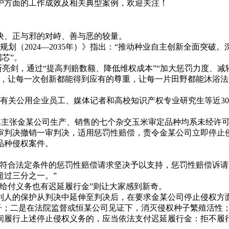
护方面的工作成效及相关典型案例，欢迎关注！
、正与邪的对峙、善与恶的较量。
划（2024—2035年）》指出：“推动种业自主创新全面突
芯”。
亮剑，通过“提高判赔数额、降低维权成本”“加大惩罚力度、减轻
作，让每一次创新都能得到应有的尊重，让每一片田野都能沐浴法
市有关公用企业员工、媒体记者和高校知识产权专业研究生等近3
其主张金某公司生产、销售的七个杂交玉米审定品种均系未经许可使用
撤销一审判决，适用惩罚性赔偿，责令金某公司立即停止侵害“NP
品种侵权案件。
合法定条件的惩罚性赔偿请求坚决予以支持，惩罚性赔偿诉请支
超过三分之一。”
给付义务也有迟延履行金”则让大家感到新奇。
保护从判决中延伸至判决后，在要求金某公司停止侵权方面亮出了
权种子；二是在法院监督或恒某公司见证下，消灭侵权种子繁殖活
间履行上述停止侵权义务的，应当依法支付迟延履行金：拒不履行