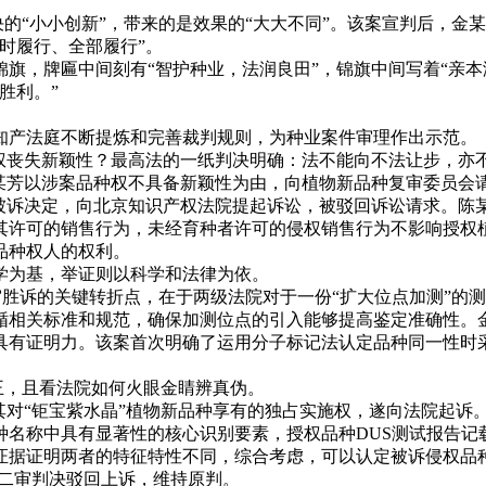
。
的“小小创新”，带来的是效果的“大大不同”。该案宣判后，金
时履行、全部履行”。
，牌匾中间刻有“智护种业，法润良田”，锦旗中间写着“亲本
胜利。”
产法庭不断提炼和完善裁判规则，为种业案件审理作出示范。
丧失新颖性？最高法的一纸判决明确：法不能向不法让步，亦
芳以涉案品种权不具备新颖性为由，向植物新品种复审委员会
服被诉决定，向北京知识产权法院提起诉讼，被驳回诉讼请求。陈
其许可的销售行为，未经育种者许可的侵权销售行为不影响授权
品种权人的权利。
为基，举证则以科学和法律为依。
二审胜诉的关键转折点，在于两级法院对于一份“扩大位点加测”
循相关标准和规范，确保加测位点的引入能够提高鉴定准确性。金
具有证明力。该案首次明确了运用分子标记法认定品种同一性时
王，且看法院如何火眼金睛辨真伪。
对“钜宝紫水晶”植物新品种享有的独占实施权，遂向法院起诉。
种名称中具有显著性的核心识别要素，授权品种DUS测试报告记
据证明两者的特征特性不同，综合考虑，可以认定被诉侵权品种
此二审判决驳回上诉，维持原判。