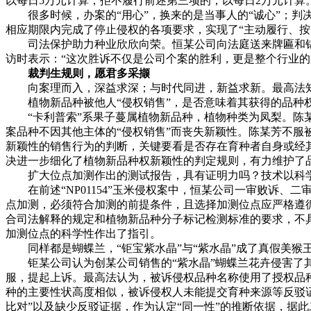
以每日5万元计算；拒不履行前述第三项的，以每日2万元计算
很多时候，办案的“用心”，换来的是当事人的“诚心”；判决
相应期限内完成了停止侵权的各项要求，实现了“主动履行、按
司法保护助力种业欣欣向荣。恒某公司向法庭送来牌匾和锦旗
访时表示：“这次胜诉不仅是公司个案的胜利，更是整个行业的
裁判生规则，愿君多采撷
向案理而入，深益求深；与时代同进，新益求新。最高法知
植物新品种被他人“侵权销售”，是否意味着其获得的品种权
“卡利普索”系果子蔓属植物新品种，植物种类为凤梨。陈某
案品种不因其他主体的“侵权销售”而丧失新颖性。陈某芳不
新颖性的销售行为的判断，关键要看是否存在育种者自身或经
决进一步细化了植物新品种权新颖性的判定规则，有力维护了
扩大位点加测作出的测试报告，具有证明力吗？技术以科学
在前述“NP01154”玉米侵权案中，恒某公司一审败诉、
点加测，必须符合加测的前提条件，且选择加测位点应严格遵
合司法解释的规定和植物新品种分子标记检测标准的要求，不
加测位点的科学性作出了指引。
同样都是蝴蝶兰，“钜宝紫水晶”与“紫水晶”成了真假美猴
钜某公司认为创某公司销售的“紫水晶”蝴蝶兰花卉侵害了其
服，提起上诉。最高法认为，被诉侵权品种名称使用了授权品
种的主要性状高度相似，被诉侵权人未能提交育种来源等反驳证
比对”以及缺少反驳证据，作为认定“同一性”的推断依据，据