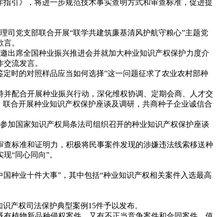
查明工作指引》，将进一步规范技术事实查明方式和审查标准，促进提
理司党支部联合开展“联学共建筑廉基清风护航守粮心”主题党
欲言。
应邀出席全国种业振兴推进会并就加大种业知识产权保护力度介
作交流发言。
鉴定时的对照样品应当如何选择”这一问题征求了农业农村部种
并配合开展种业振兴行动，深化维权协调、定期会商、人才交
，联合开展种业知识产权保护座谈及调研，共商种子企业诚信合
邀参加国家知识产权局条法司组织召开的种业知识产权保护座谈
查标准和证明力，积极将民事案件发现的涉嫌违法线索移送种
现“同心同向”。
年中国种业十件大事”，其中包括“种业知识产权相关案件入选最高
知识产权司法保护典型案例15件予以发布。
既有植物新品种侵权案件，又有不正当竞争案件和合同案件。值