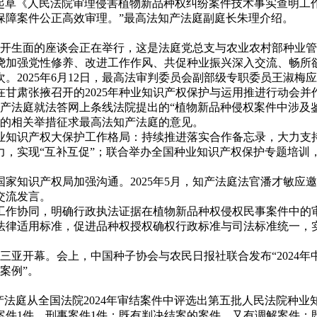
“法庭正在起草《人民法院审理侵害植物新品种权纠纷案件技术事实
保障案件公正高效审理。”最高法知产法庭副庭长朱理介绍。
别开生面的座谈会正在举行，这是法庭党总支与农业农村部种业管
围绕加强党性修养、改进工作作风、共促种业振兴深入交流、畅所
025年6月12日，最高法审判委员会副部级专职委员王淑梅
在甘肃张掖召开的2025年种业知识产权保护与运用推进行动会并
产法庭就法答网上条线法院提出的“植物新品种侵权案件中涉及
度的相关举措征求最高法知产法庭的意见。
知识产权大保护工作格局：持续推进落实合作备忘录，大力支持
力，实现“互补互促”；联合举办全国种业知识产权保护专题培训
知识产权局加强沟通。2025年5月，知产法庭法官潘才敏应
交流发言。
作协同，明确行政执法证据在植物新品种权侵权民事案件中的审
法律适用标准，促进品种权授权确权行政标准与司法标准统一，实
海南三亚开幕。会上，中国种子协会与农民日报社联合发布“2024
案例”。
法庭从全国法院2024年审结案件中评选出第五批人民法院种业
件1件、刑事案件1件；既有判决结案的案件，又有调解案件；