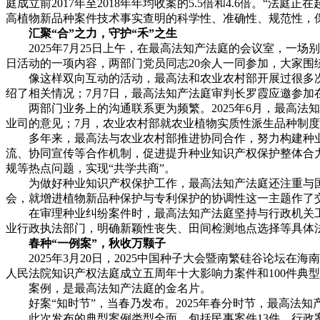
庭成立前2017年至2018年年均收案的5.5倍和4.6倍。
高植物新品种案件技术事实查明的科学性、准确性、规范性，
汇聚“合”之力，守护“禾”之生
2025年7月25日上午，在最高法知产法庭的会议室，一场
日活动的一项内容，两部门党员同志20余人一同参加，大家
像这样双向互动的活动，最高法和农业农村部开展过很多次。2
绍了相关情况；7月7日，最高法知产法庭审判长罗霞应邀参加
两部门业务上的沟通联系更为频繁。2025年6月，最高法知
业司的意见；7月，农业农村部就农业植物实质性派生品种制
多年来，最高法与农业农村部推进协同合作，努力构建种业
流、协同宣传等合作机制，促进提升种业知识产权保护整体合
规等热点问题，实现“共学共商”。
为做好种业知识产权保护工作，最高法知产法庭还注重与国家
会，就增进植物新品种保护与专利保护的协调性这一主题作了
在审理种业纠纷案件时，最高法知产法庭坚持与行政机关工
业行政执法部门，明确新颖性丧失、田间检测地点选择等具体
春种“一例案”，秋收万颗子
2025年3月20日，2025中国种子大会暨南繁硅谷论坛在
人民法院知识产权法庭成立五周年十大影响力案件和100件典型
案例，是最高法知产法庭的金名片。
好案“知时节”，当春乃发布。2025年春分时节，最高法知产
此次发布的典型案例类型全面，包括民事案件13件、行政案