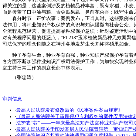
得关注的是，这些案例涉及的植物品种丰富，既有水稻、小麦
而是覆盖了口中油与粮、舌尖瓜果瓤、鼻前花朵香；既守生命
春分时节，正忙农事；案例发布，正当其时。这些案例来自全国
法作用，将种业知识产权保护的意识与知识播撒向社会公众。比
全流程规范经营，促进提高品种权保护意识；针对鉴定活动中的
对有关程序问题的疑惑点，“FL218”玉米植物新品种无效
司法保护的理念也随之在神州各地发芽生长并终将硕果如金。
种子孕育生命，种业孕育自强，种业知识产权保护孕育着希望
各方面不断加强种业知识产权司法保护工作，为加快实现种业
庭主持日常工作的副庭长郃中林表示。
（
张忠涛
）
审判信息
·
最高人民法院发布修改后的《民事案件案由规定》
·
《最高人民法院关于审理侵犯专利权纠纷案件应用法律
·
法护农“芯” ——一年来最高法知产法庭种业知识产权司
·
​最高人民法院关于印发基层人民法院管辖第一审知识产
·
全国法院知识产权案件法律适用问题年度报告（2024）