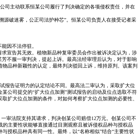
某公司主动联系恒某公司履行了判决确定的各项侵权责任，并在
溯源破迷雾，公正司法护种芯”。恒某公司负责人在接受记者采
不能因不法停驻。
请求宣告其无效。植物新品种复审委员会作出被诉决定认为，涉
某芳不服一审判决，提起上诉。最高法经审理后认为，对于影响
植物品种新颖性的认定，最终判决驳回上诉，维持原判。该案判
的测试报告证明力的认定结论不同。最高法二审认为，采取扩大位
某公司提交的“扩大位点加测”测试报告的启动及位点选取不符
采取扩大位点加测的条件，对如何考察扩大位点加测的必要性、
一审法院支持其请求，判决创某公司赔偿12万元。创某公司不
载的主要性状能够直接通过目测观察且被诉侵权品种与授权品
与授权品种具有同一性。最终，以“名称相似”结合“主要性状