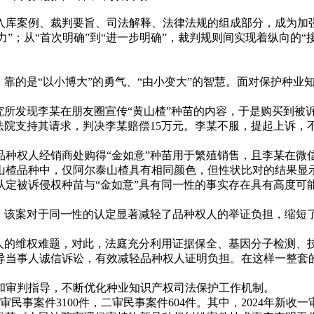
案例、裁判要旨、司法解释、法律法规的组成部分，成为加强
”；从“首次明确”到“进一步明确”，裁判规则间实现着纵向的
靠的是“以小博大”的勇气、“由小变大”的智慧。面对保护种业
所发现李某在朋友圈宣传“黄山楂”种苗的内容，于是购买到被
法院支持其请求，判决李某赔偿15万元。李某不服，提起上诉
权人经销商处购得“金如意”种苗用于繁殖销售，且李某在微信聊
山楂品种中，仅阿尔泰山楂具有相同颜色，但性状比对的结果显示
认定被诉侵权种苗与“金如意”具有同一性的事实存在具有高度可
该案对于同一性的认定显著减轻了品种权人的举证负担，缩短
的维权难题，对此，法庭充分利用证据保全、基因分子检测、
当事人诚信诉讼，有效减轻品种权人证明负担。在这样一整套的
审判指导，不断优化种业知识产权司法保护工作机制。
审民事案件3100件，二审民事案件604件。其中，2024年新收