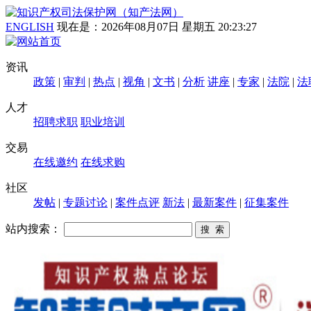
ENGLISH
现在是：
2026年08月07日 星期五 20:23:27
资讯
政策
|
审判
|
热点
|
视角
|
文书
|
分析
讲座
|
专家
|
法院
|
法
人才
招聘求职
职业培训
交易
在线邀约
在线求购
社区
发帖
|
专题讨论
|
案件点评
新法
|
最新案件
|
征集案件
站内搜索：