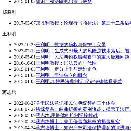
2015-01-02
知识产权法院的职责与使命
郑胜利
2017-03-07
郑胜利教授：论现行《商标法》第三十二条后
王利明
2023-10-23
​王利明：数据的确权与保护｜实录
2023-07-12
王利明：生成式AI最大的风险是技术落后、被“
2018-05-01
王利明：民法典物权编编纂中的重大疑难问题
2016-10-01
王利明教授：民法典的时代性
2015-01-03
王利明：定分止争与定纷止争
2015-01-03
王利明：司法独立的概念
2015-01-02
王利明:加快民法典制定 促进法律体系完善
蒋志培
2022-06-27
关于民法意识和民法典统领的三个体会
2018-07-27
错综复杂、曲曲折折的案例轨迹，揭示了法官
2018-05-09
蒋志培:用最优的机制迎接挑战
2017-05-24
蒋志培博士：关于侵害商标权的损害事实
2017-04-24
蒋志培博士：知识产权司法保护理念的演进与