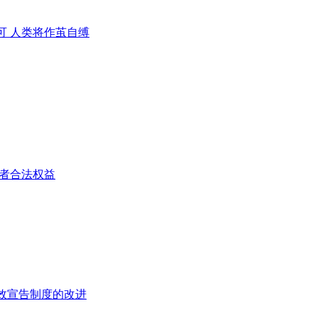
可 人类将作茧自缚
费者合法权益
效宣告制度的改进