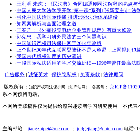
·
王利明 朱虎：《民法典》合同编通则司法解释的亮点与创新
·
中国人民大学法学院开学​“第一课”系列 | 张新宝主讲“
·
强化中国法治国际传播 推进涉外法治体系建设
·
知网案解析与全面治理之道
·
王春晖：《外商投资电信企业管理规定》有重大修改
·
孙宪忠：我学习研究民法的三个问题意识
·
中国知识产权司法保护网于2014年改版
·
上个世纪90年代互联网登陆还不是太容易，上网规则也
·
我国古代版权制度的历史演进
·
一段国际私法适用的学术交流延续---1996年曾任最
|
广告服务
|
诚征英才
|
保护隐私权
|
免责条款
|
法律顾问
版权所有：
京ICP备11029
知识产权司法保护网（知产法网） 备案号：
系本网预留电话。
本网所登载稿件仅为提供给感兴趣读者学习研究使用，不代表
主编邮箱：
jiangzhipei@me.com
；
judgejiang@china.com
电话: 1