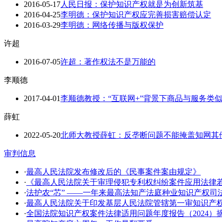
2016-05-17
人民日报：保护知识产权就是为创新筑基
2016-04-25
李明德：保护知识产权应完善损害赔偿认定
2016-03-29
李明德：网络传播与版权保护
许超
2016-07-05
许超：著作权法不是万能的
李顺德
2017-04-01
李顺德教授：“互联网+”背景下商品与服务类
薛虹
2022-05-20
北师大教授薛虹：反垄断问题不能掩盖知网其
审判信息
·
最高人民法院发布修改后的《民事案件案由规定》
·
《最高人民法院关于审理侵犯专利权纠纷案件应用法律
·
法护农“芯” ——一年来最高法知产法庭种业知识产权司
·
​最高人民法院关于印发基层人民法院管辖第一审知识产
·
全国法院知识产权案件法律适用问题年度报告（2024）