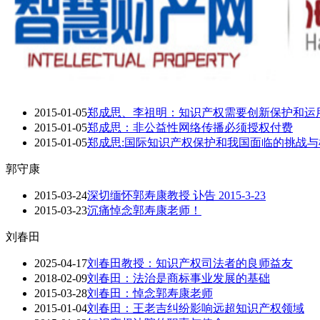
2015-01-05
郑成思、李祖明：知识产权需要创新保护和运
2015-01-05
郑成思：非公益性网络传播必须授权付费
2015-01-05
郑成思:国际知识产权保护和我国面临的挑战与
郭守康
2015-03-24
深切缅怀郭寿康教授 讣告 2015-3-23
2015-03-23
沉痛悼念郭寿康老师！
刘春田
2025-04-17
刘春田教授：知识产权司法者的良师益友
2018-02-09
刘春田：法治是商标事业发展的基础
2015-03-28
刘春田：悼念郭寿康老师
2015-01-04
刘春田：王老吉纠纷影响远超知识产权领域