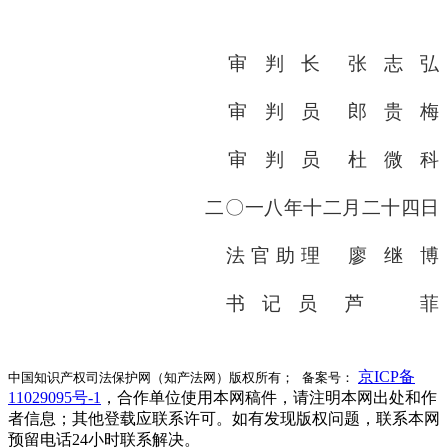
审 判 长 张 志 弘
审 判 员 郎 贵 梅
审 判 员 杜 微 科
二〇一八年十二月二十四日
法 官 助 理 廖 继 博
书 记 员 芦 菲
京ICP备
中国知识产权司法保护网（知产法网）版权所有； 备案号：
11029095号-1
，合作单位使用本网稿件，请注明本网出处和作
者信息；其他登载应联系许可。如有发现版权问题，联系本网
预留电话24小时联系解决。