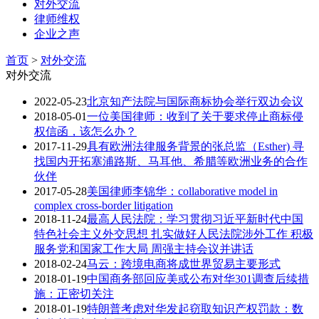
对外交流
律师维权
企业之声
首页
>
对外交流
对外交流
2022-05-23
​北京知产法院与国际商标协会举行双边会议
2018-05-01
一位美国律师：收到了关于要求停止商标侵
权信函，该怎么办？
2017-11-29
具有欧洲法律服务背景的张总监（Esther) 寻
找国内开拓塞浦路斯、马耳他、希腊等欧洲业务的合作
伙伴
2017-05-28
美国律师李锦华：collaborative model in
complex cross-border litigation
2018-11-24
最高人民法院：学习贯彻习近平新时代中国
特色社会主义外交思想 扎实做好人民法院涉外工作 积极
服务党和国家工作大局 周强主持会议并讲话
2018-02-24
马云：跨境电商将成世界贸易主要形式
2018-01-19
中国商务部回应美或公布对华301调查后续措
施：正密切关注
2018-01-19
特朗普考虑对华发起窃取知识产权罚款：数