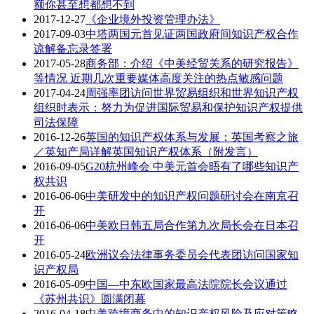
额你甚至想都想不到
2017-12-27
《企业境外投资管理办法》
2017-09-03
中塔两国元首见证两国政府间知识产权合作
谅解备忘录签署
2017-05-28
商务部：介绍《中美经贸关系的研究报告》
等情况 近期几次重要媒体高度关注的热点敏感问题
2017-04-24
周强率团访问世界贸易组织和世界知识产权
组织时表示：努力为促进国际贸易和保护知识产权提供
司法保障
2016-12-26
英国的知识产权体系与发展：英国考察之旅
／英知产局详解英国知识产权体系（附发言）
2016-09-05
G20杭州峰会 中美元首会晤有了哪些知识产
权共识
2016-06-06
中美研发中的知识产权问题研讨会在南京召
开
2016-06-06
中美欧日韩五局合作第九次局长会在日本召
开
2016-05-24
欧洲议会法律事务委员会代表团访问国家知
识产权局
2016-05-09
中国—中东欧国家最高法院院长会议通过
《苏州共识》圆满闭幕
2016-04-18
中美跨境商务中的知识产权风险及应对策略